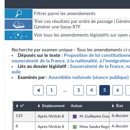
Filtrer parmi les amendements
Trier ces résultats par ordre de passage
Génére
Générer une liasse RTF
Voir tous les amendements législatifs sur open 
Recherche par examen unique - Tous les amendements ci-d
Déposés sur le texte :
Proposition de loi constitutionne
souveraineté de la France, à la nationalité, à l’immigration 
Liés au dossier législatif :
Souveraineté de la France, na
asile
Examinés par :
Assemblée nationale (séance publique)
1
...
3
4
5
6
n°
Emplacement
Auteur
État
133
A discuter
Après l'Article 8
M. Guillaume Gouffier Valente
Renaissance
8
A discuter
Après l'Article 8
Mme Sandra Regol
Écologiste - NUPES