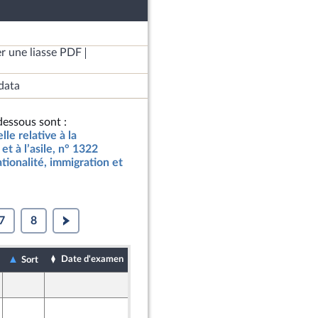
r une liasse PDF
data
essous sont :
lle relative à la
et à l’asile, n° 1322
tionalité, immigration et
7
8
Date d'examen
Date de dépôt
Sort
4 décembre 2023
30 novembre 2023