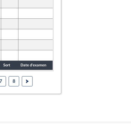
4 décembre 2023
ants)
4 décembre 2023
4 décembre 2023
ants)
4 décembre 2023
4 décembre 2023
4 décembre 2023
nion Populaire écologique et sociale
Sort
Date d'examen
Date de dépôt
7
8