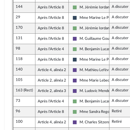
144
A discuter
Après l'Article 8
M. Jérémie Iordanoff
Écologiste - NUPES
29
A discuter
Après l'Article 8
Mme Marine Le Pen
Rassemblement National
170
A discuter
Après l'Article 8
M. Jérémie Iordanoff
Écologiste - NUPES
131
A discuter
Après l'Article 8
M. Guillaume Gouffier Valente
Renaissance
98
A discuter
Après l'Article 4
M. Benjamin Lucas-Lundy
Écologiste - NUPES
118
A discuter
Après l'Article 8
Mme Marine Le Pen
Rassemblement National
140
A discuter
Article 4, alinéa 2
M. Mathieu Lefèvre
Renaissance
105
A discuter
Article 2, alinéa 2
Mme Marie Lebec
Renaissance
163 (Rect)
A discuter
Article 2, alinéa 3
M. Ludovic Mendes
Renaissance
73
A discuter
Après l'Article 4
M. Benjamin Lucas-Lundy
Écologiste - NUPES
96
Retiré
Après l'Article 8
Mme Sandra Regol
Écologiste - NUPES
100
Retiré
Article 4, alinéa 2
M. Charles Sitzenstuhl
Renaissance