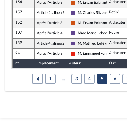
154
A discuter
Après l'Article 8
M. Erwan Balanant
Démocrate (MoDem et Indépend
157
Retiré
Article 2, alinéa 2
M. Charles Sitzenstuhl
Renaissance
152
A discuter
Après l'Article 8
M. Erwan Balanant
Démocrate (MoDem et Indépend
107
Retiré
Après l'Article 4
Mme Marie Lebec
Renaissance
139
A discuter
Article 4, alinéa 2
M. Mathieu Lefèvre
Renaissance
94
A discuter
Après l'Article 8
M. Emmanuel Fernandes
La France insoumise - Nouvelle U
n°
Emplacement
Auteur
État
1
...
3
4
5
6