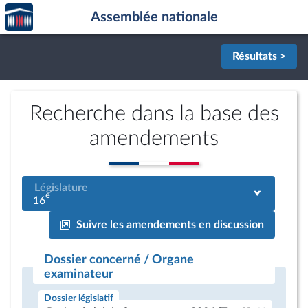
Accèder
Aller au contenu
Aller en bas de la page
Assemblée nationale
à la
page
d'accueil
Résultats >
Recherche dans la base des
amendements
Législature
e
16
Suivre les amendements en discussion
Dossier concerné / Organe
examinateur
Dossier législatif