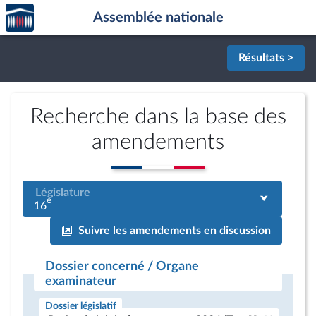
Accèder
Aller au contenu
Aller en bas de la page
Assemblée nationale
à la
page
d'accueil
Résultats >
Recherche dans la base des
amendements
Législature
e
16
Suivre les amendements en discussion
Dossier concerné / Organe
examinateur
Dossier législatif