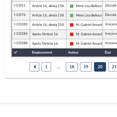
I-CD51
Discuté
Article 16, alinéa 158
Mme Lisa Belluco
Écologiste - NUPES
I-CD76
Discuté
Article 16, alinéa 158
Mme Lisa Belluco
Écologiste - NUPES
I-CD283
Irrecev
Article 16, alinéa 210
M. Gabriel Amard
La France insoumise - Nouvell
I-CD284
Irrecev
Après l'Article 16
M. Gabriel Amard
La France insoumise - Nouvell
I-CD288
Irrecev
Après l'Article 16
M. Gabriel Amard
La France insoumise - Nouvell
n°
Emplacement
Auteur
État
1
...
18
19
20
21