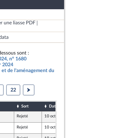
r une liasse PDF
data
essous sont :
2024, n° 1680
ur 2024
 et de l'aménagement du
22
Sort
Date d'examen
Date de dépôt
Rejeté
10 octobre 2023
4 octobre 2023
Rejeté
10 octobre 2023
5 octobre 2023