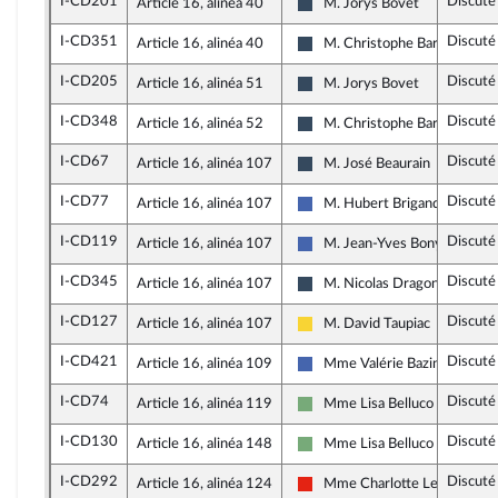
I-CD201
Discuté
Article 16, alinéa 40
M. Jorys Bovet
Rassemblement National
I-CD351
Discuté
Article 16, alinéa 40
M. Christophe Barthès
Rassemblement National
I-CD205
Discuté
Article 16, alinéa 51
M. Jorys Bovet
Rassemblement National
I-CD348
Discuté
Article 16, alinéa 52
M. Christophe Barthès
Rassemblement National
I-CD67
Discuté
Article 16, alinéa 107
M. José Beaurain
Rassemblement National
I-CD77
Discuté
Article 16, alinéa 107
M. Hubert Brigand
Les Républicains
I-CD119
Discuté
Article 16, alinéa 107
M. Jean-Yves Bony
Les Républicains
I-CD345
Discuté
Article 16, alinéa 107
M. Nicolas Dragon
Rassemblement National
I-CD127
Discuté
Article 16, alinéa 107
M. David Taupiac
Libertés, Indépendants, Outre
I-CD421
Discuté
Article 16, alinéa 109
Mme Valérie Bazin-Malgras
Les Républicains
I-CD74
Discuté
Article 16, alinéa 119
Mme Lisa Belluco
Écologiste - NUPES
I-CD130
Discuté
Article 16, alinéa 148
Mme Lisa Belluco
Écologiste - NUPES
I-CD292
Discuté
Article 16, alinéa 124
Mme Charlotte Leduc
La France insoumise - Nouvell