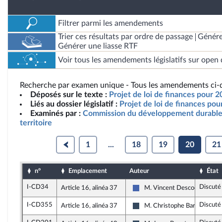
Filtrer parmi les amendements
Trier ces résultats par ordre de passage
Génére
Générer une liasse RTF
Voir tous les amendements législatifs sur open 
Recherche par examen unique - Tous les amendements ci-d
Déposés sur le texte :
Projet de loi de finances pour 
Liés au dossier législatif :
Projet de loi de finances po
Examinés par :
Commission du développement durable
territoire
1
...
18
19
20
21
n°
Emplacement
Auteur
État
I-CD34
Discuté
Article 16, alinéa 37
M. Vincent Descoeur
Les Républicains
I-CD355
Discuté
Article 16, alinéa 37
M. Christophe Barthès
Rassemblement National