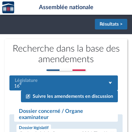
Accèder
Aller au contenu
Aller en bas de la page
Assemblée nationale
à la
page
d'accueil
Résultats >
Recherche dans la base des
amendements
Législature
e
16
Suivre les amendements en discussion
Dossier concerné / Organe
examinateur
Dossier législatif