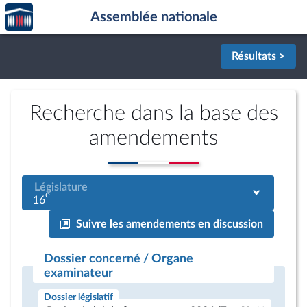
Accèder
Aller au contenu
Aller en bas de la page
Assemblée nationale
à la
page
d'accueil
Résultats >
Recherche dans la base des
amendements
Législature
e
16
Suivre les amendements en discussion
Dossier concerné / Organe
examinateur
Dossier législatif