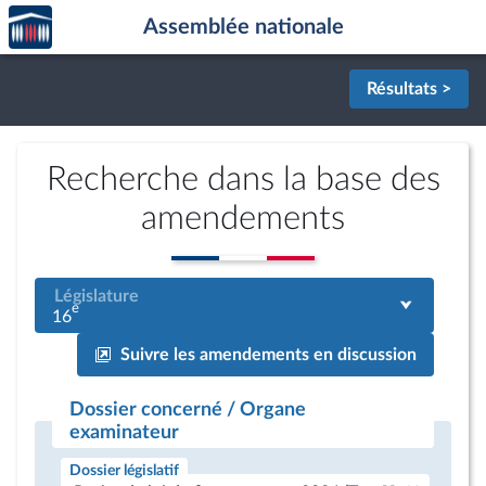
Accèder
Aller au contenu
Aller en bas de la page
Assemblée nationale
à la
page
d'accueil
Résultats >
Recherche dans la base des
amendements
Législature
e
16
Suivre les amendements en discussion
Dossier concerné / Organe
examinateur
Dossier législatif