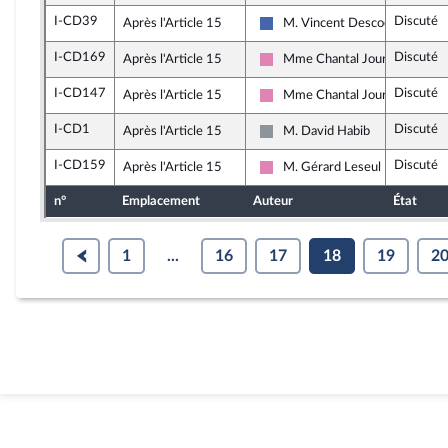
I-CD39
Discuté
Après l'Article 15
M. Vincent Descoeur
Les Républicains
I-CD169
Discuté
Après l'Article 15
Mme Chantal Jourdan
Socialistes et apparentés (me
I-CD147
Discuté
Après l'Article 15
Mme Chantal Jourdan
Socialistes et apparentés (me
I-CD1
Discuté
Après l'Article 15
M. David Habib
Non inscrit
I-CD159
Discuté
Après l'Article 15
M. Gérard Leseul
Socialistes et apparentés (me
n°
Emplacement
Auteur
État
1
...
16
17
18
19
2