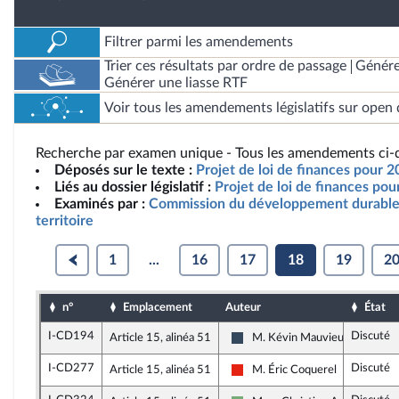
Filtrer parmi les amendements
Trier ces résultats par ordre de passage
Génére
Générer une liasse RTF
Voir tous les amendements législatifs sur open 
Recherche par examen unique - Tous les amendements ci-d
Déposés sur le texte :
Projet de loi de finances pour 
Liés au dossier législatif :
Projet de loi de finances po
Examinés par :
Commission du développement durable
territoire
1
...
16
17
18
19
2
n°
Emplacement
Auteur
État
I-CD194
Discuté
Article 15, alinéa 51
M. Kévin Mauvieux
Rassemblement National
I-CD277
Discuté
Article 15, alinéa 51
M. Éric Coquerel
La France insoumise - Nouvelle