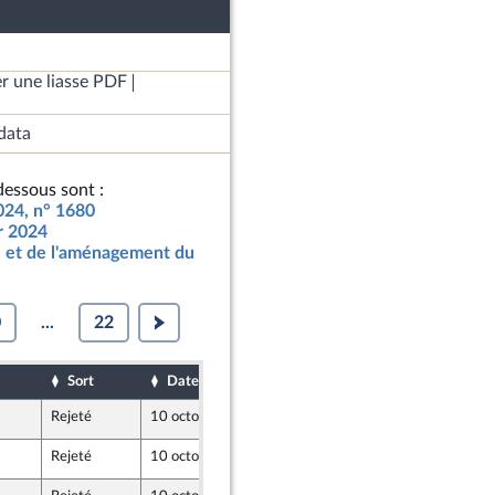
r une liasse PDF
data
essous sont :
2024, n° 1680
ur 2024
 et de l'aménagement du
0
...
22
Sort
Date d'examen
Date de dépôt
Rejeté
10 octobre 2023
5 octobre 2023
Rejeté
10 octobre 2023
5 octobre 2023
 Union Populaire écologique et sociale