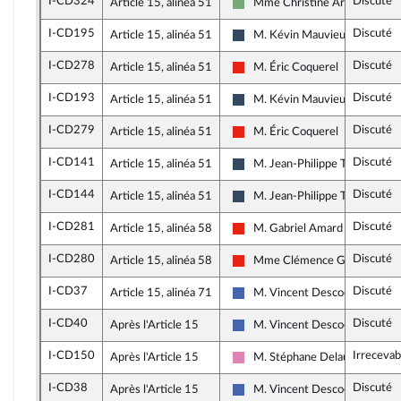
I-CD324
Discuté
Article 15, alinéa 51
Mme Christine Arrighi
Écologiste - NUPES
I-CD195
Discuté
Article 15, alinéa 51
M. Kévin Mauvieux
Rassemblement National
I-CD278
Discuté
Article 15, alinéa 51
M. Éric Coquerel
La France insoumise - Nouvelle
I-CD193
Discuté
Article 15, alinéa 51
M. Kévin Mauvieux
Rassemblement National
I-CD279
Discuté
Article 15, alinéa 51
M. Éric Coquerel
La France insoumise - Nouvelle
I-CD141
Discuté
Article 15, alinéa 51
M. Jean-Philippe Tanguy
Rassemblement National
I-CD144
Discuté
Article 15, alinéa 51
M. Jean-Philippe Tanguy
Rassemblement National
I-CD281
Discuté
Article 15, alinéa 58
M. Gabriel Amard
La France insoumise - Nouvelle
I-CD280
Discuté
Article 15, alinéa 58
Mme Clémence Guetté
La France insoumise - Nouvelle
I-CD37
Discuté
Article 15, alinéa 71
M. Vincent Descoeur
Les Républicains
I-CD40
Discuté
Après l'Article 15
M. Vincent Descoeur
Les Républicains
I-CD150
Irrecevab
Après l'Article 15
M. Stéphane Delautrette
Socialistes et apparentés (me
I-CD38
Discuté
Après l'Article 15
M. Vincent Descoeur
Les Républicains