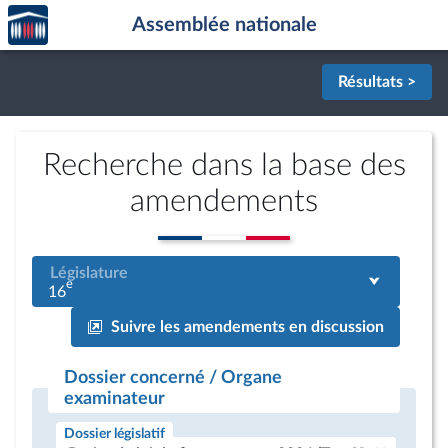
Accèder
Aller au contenu
Aller en bas de la page
Assemblée nationale
à la
page
d'accueil
Résultats >
Recherche dans la base des
amendements
Législature
e
16
Suivre les amendements en discussion
Dossier concerné / Organe
examinateur
Dossier législatif