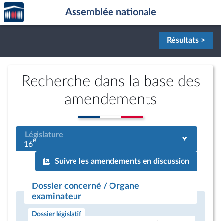
Accèder
Aller au contenu
Aller en bas de la page
Assemblée nationale
à la
page
d'accueil
Résultats >
Recherche dans la base des
amendements
Législature
e
16
Suivre les amendements en discussion
Dossier concerné / Organe
examinateur
Dossier législatif