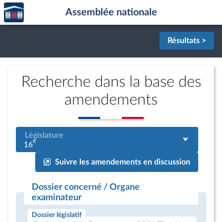
Accèder
Aller au contenu
Aller en bas de la page
Assemblée nationale
à la
page
d'accueil
Résultats >
Recherche dans la base des
amendements
Législature
e
16
Suivre les amendements en discussion
Dossier concerné / Organe
examinateur
Dossier législatif