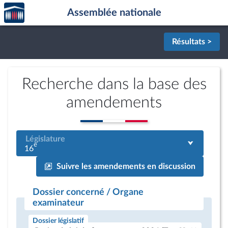
Accèder
Aller au contenu
Aller en bas de la page
Assemblée nationale
à la
page
d'accueil
Résultats >
Recherche dans la base des
amendements
Législature
e
16
Suivre les amendements en discussion
Dossier concerné / Organe
examinateur
Dossier législatif