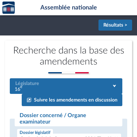
Accèder
Aller au contenu
Aller en bas de la page
Assemblée nationale
à la
page
d'accueil
Résultats >
Recherche dans la base des
amendements
Législature
e
16
Suivre les amendements en discussion
Dossier concerné / Organe
examinateur
Dossier législatif