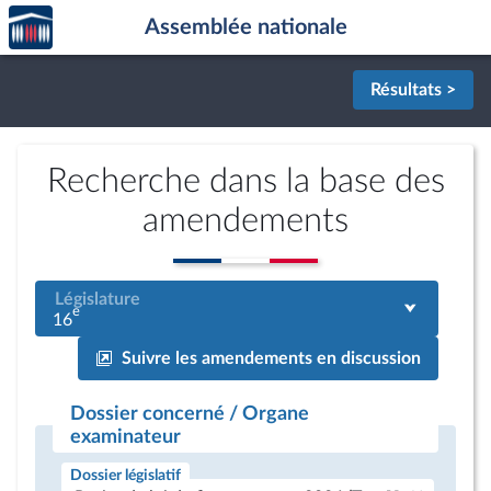
Accèder
Aller au contenu
Aller en bas de la page
Assemblée nationale
à la
page
d'accueil
Résultats >
Recherche dans la base des
amendements
Législature
e
16
Suivre les amendements en discussion
Dossier concerné / Organe
examinateur
Dossier législatif