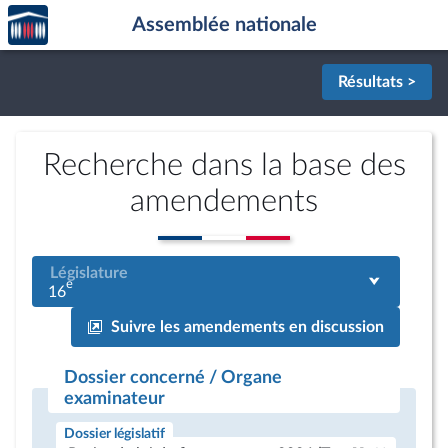
Accèder
Aller au contenu
Aller en bas de la page
Assemblée nationale
à la
page
d'accueil
Résultats >
Recherche dans la base des
amendements
Législature
e
16
Suivre les amendements en discussion
Dossier concerné / Organe
examinateur
Dossier législatif