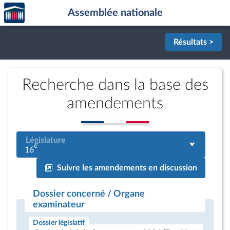
Accèder
Aller au contenu
Aller en bas de la page
Assemblée nationale
à la
page
d'accueil
Résultats >
Recherche dans la base des
amendements
Législature
e
16
Suivre les amendements en discussion
Dossier concerné / Organe
examinateur
Dossier législatif