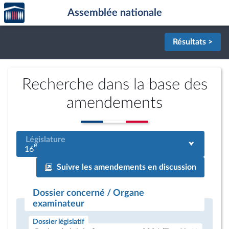
Accèder
Aller au contenu
Aller en bas de la page
Assemblée nationale
à la
page
d'accueil
Résultats >
Recherche dans la base des
amendements
Législature
e
16
Suivre les amendements en discussion
Dossier concerné / Organe
examinateur
Dossier législatif