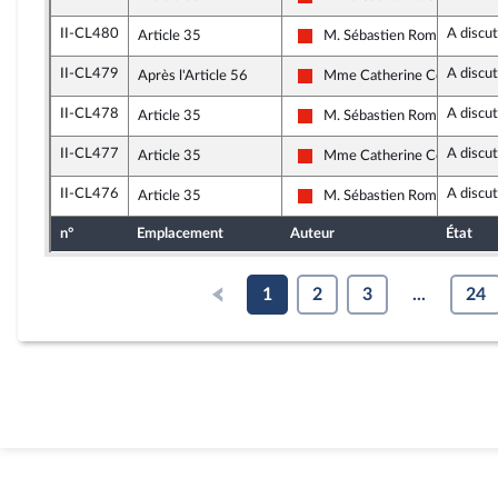
La France insoumise - Nouvell
II-CL480
A discu
Article 35
M. Sébastien Rome
La France insoumise - Nouvell
II-CL479
A discu
Après l'Article 56
Mme Catherine Couturier
La France insoumise - Nouvell
II-CL478
A discu
Article 35
M. Sébastien Rome
La France insoumise - Nouvell
II-CL477
A discu
Article 35
Mme Catherine Couturier
La France insoumise - Nouvell
II-CL476
A discu
Article 35
M. Sébastien Rome
La France insoumise - Nouvell
n°
Emplacement
Auteur
État
1
2
3
...
24