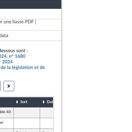
r une liasse PDF
data
essous sont :
2024, n° 1680
ur 2024
de la législation et de
Sort
Date d'examen
Date de dépôt
able 40
31 octobre 2023
ter
31 octobre 2023