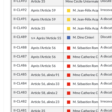
II-CL493
Discuté
Article 35
Mme Cécile Untermaier, rapport
II-CL492
Irrecev
Après l'Article 59
M. Jean-Félix Acquaviva
Libertés, Indépendants, Outre
II-CL491
A discu
Après l'Article 59
M. Jean-Félix Acquaviva
Libertés, Indépendants, Outre
II-CL490
A discu
Article 35
M. Jean-Félix Acquaviva
Libertés, Indépendants, Outre
II-CL489
Discuté
Sous-amendement de l'amendement n°I
M. Dino Cinieri
Après l'Article 55
Les Républicains
II-CL488
A discu
Après l'Article 56
M. Sébastien Rome
La France insoumise - Nouvell
II-CL487
A discu
Après l'Article 56
Mme Catherine Couturier
La France insoumise - Nouvell
II-CL486
A discu
Après l'Article 56
M. Sébastien Rome
La France insoumise - Nouvell
II-CL485
A discu
Article 56, alinéa 91
Mme Catherine Couturier
La France insoumise - Nouvell
II-CL484
A discu
Article 56, alinéa 33
M. Sébastien Rome
La France insoumise - Nouvell
II-CL483
A discu
Article 58, alinéa 2
Mme Catherine Couturier
La France insoumise - Nouvell
II-CL482
Irrecev
Article 56, alinéa 23
M. Sébastien Rome
La France insoumise - Nouvell
II-CL481
A discu
Article 35
Mme Catherine Couturier