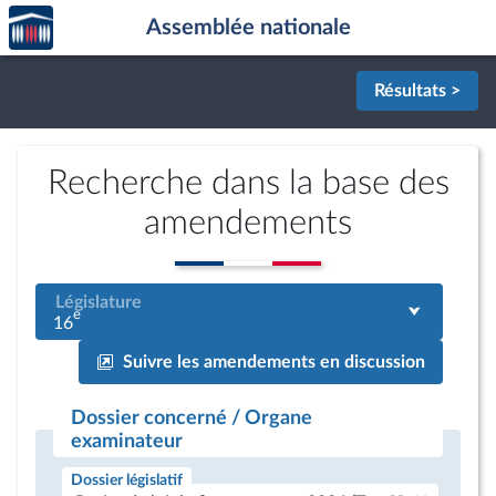
Accèder
Aller au contenu
Aller en bas de la page
Assemblée nationale
à la
page
d'accueil
Résultats >
Recherche dans la base des
amendements
Législature
e
16
Suivre les amendements en discussion
Dossier concerné / Organe
examinateur
Dossier législatif