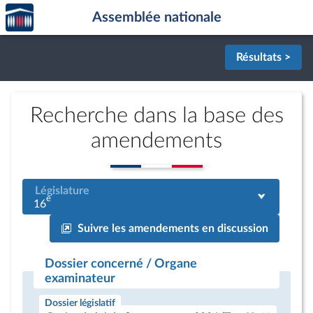
Accèder
Aller au contenu
Aller en bas de la page
Assemblée nationale
à la
page
d'accueil
Résultats >
Recherche dans la base des
amendements
Législature
e
16
Suivre les amendements en discussion
Dossier concerné / Organe
examinateur
Dossier législatif