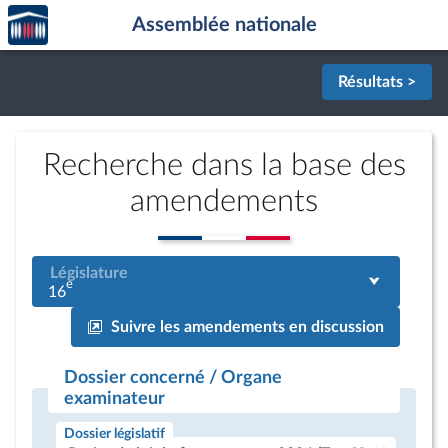
Accèder
Aller au contenu
Aller en bas de la page
Assemblée nationale
à la
page
d'accueil
Résultats >
Recherche dans la base des
amendements
Législature
e
16
Suivre les amendements en discussion
Dossier concerné / Organe
examinateur
Dossier législatif