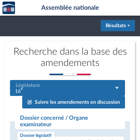
Accèder
Aller au contenu
Aller en bas de la page
Assemblée nationale
à la
page
d'accueil
Résultats >
Recherche dans la base des
amendements
Législature
e
16
Suivre les amendements en discussion
Dossier concerné / Organe
examinateur
Dossier législatif