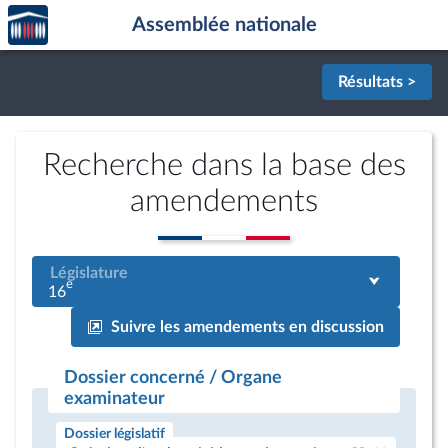
Accèder
Aller au contenu
Aller en bas de la page
Assemblée nationale
à la
page
d'accueil
Résultats >
Recherche dans la base des
amendements
Législature
e
16
Suivre les amendements en discussion
Dossier concerné / Organe
examinateur
Dossier législatif