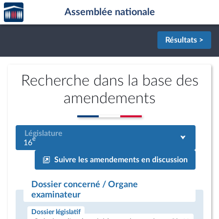
Accèder
Aller au contenu
Aller en bas de la page
Assemblée nationale
à la
page
d'accueil
Résultats >
Recherche dans la base des
amendements
Législature
e
16
Suivre les amendements en discussion
Dossier concerné / Organe
examinateur
Dossier législatif