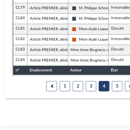
CL79
Irrecevable
Article PREMIER, alinéa 60
M. Philippe Schreck
Rassemblement National
CL80
Irrecevable
Article PREMIER, alinéa 60
M. Philippe Schreck
Rassemblement National
CL81
Discuté
Article PREMIER, alinéa 45
Mme Aude Luquet
Démocrate (MoDem et Indépend
CL82
Irrecevable
Article PREMIER, alinéa 45
Mme Aude Luquet
Démocrate (MoDem et Indépend
CL83
Discuté
Article PREMIER, alinéa 15
Mme Anne Brugnera, rapporteure
CL84
Discuté
Article PREMIER, alinéa 13
Mme Anne Brugnera, rapporteure
n°
Emplacement
Auteur
État
1
2
3
4
5