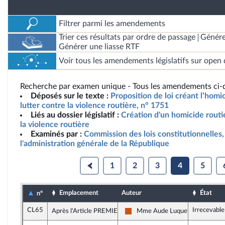
Filtrer parmi les amendements
Trier ces résultats par ordre de passage
Génére
Générer une liasse RTF
Voir tous les amendements législatifs sur open 
Recherche par examen unique - Tous les amendements ci-d
Déposés sur le texte :
Proposition de loi créant l’homic
lutter contre la violence routière, n° 1751
Liés au dossier législatif :
Création d'un homicide routie
la violence routière
Examinés par :
Commission des lois constitutionnelles, 
l'administration générale de la République
1
2
3
4
5
Emplacement
Auteur
État
n°
CL65
Irrecevable
Après l'Article PREMIER
Mme Aude Luquet
Démocrate (MoDem et Indépend