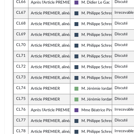
CL66
Discuté
Après l'Article PREMIER
M. Didier Le Gac
Renaissance
CL67
Irrecevable
Article PREMIER, alinéa 15
M. Philippe Schreck
Rassemblement National
CL68
Discuté
Article PREMIER, alinéa 15
M. Philippe Schreck
Rassemblement National
CL69
Discuté
Article PREMIER, alinéa 26
M. Philippe Schreck
Rassemblement National
CL70
Discuté
Article PREMIER, alinéa 37
M. Philippe Schreck
Rassemblement National
CL71
Discuté
Article PREMIER, alinéa 15
M. Philippe Schreck
Rassemblement National
CL72
Discuté
Article PREMIER, alinéa 15
M. Philippe Schreck
Rassemblement National
CL73
Discuté
Article PREMIER, alinéa 26
M. Philippe Schreck
Rassemblement National
CL74
Discuté
Article PREMIER
M. Jérémie Iordanoff
Écologiste - NUPES
CL75
Discuté
Article PREMIER
M. Jérémie Iordanoff
Écologiste - NUPES
CL76
Irrecevable
Après l'Article PREMIER
Mme Béatrice Piron
Renaissance
CL77
Discuté
Article PREMIER, alinéa 37
M. Philippe Schreck
Rassemblement National
CL78
Irrecevable
Article PREMIER, alinéa 2
M. Philippe Schreck
Rassemblement National