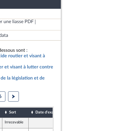
r une liasse PDF
data
essous sont :
ide routier et visant à
r et visant à lutter contre
de la législation et de
6
Sort
Date d'examen
Date de dépôt
Irrecevable
19 janvier 2024
ants)