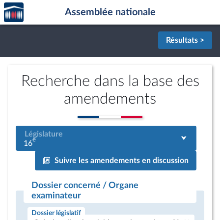
Accèder
Aller au contenu
Aller en bas de la page
Assemblée nationale
à la
page
d'accueil
Résultats >
Recherche dans la base des
amendements
Législature
e
16
Suivre les amendements en discussion
Dossier concerné / Organe
examinateur
Dossier législatif