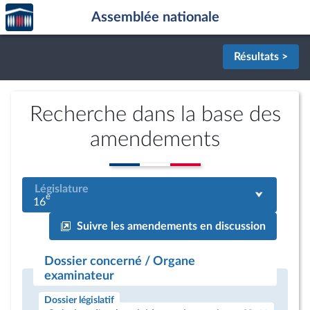
Accèder
Aller au contenu
Aller en bas de la page
Assemblée nationale
à la
page
d'accueil
Résultats >
Recherche dans la base des
amendements
Législature
e
16
Suivre les amendements en discussion
Dossier concerné / Organe
examinateur
Dossier législatif