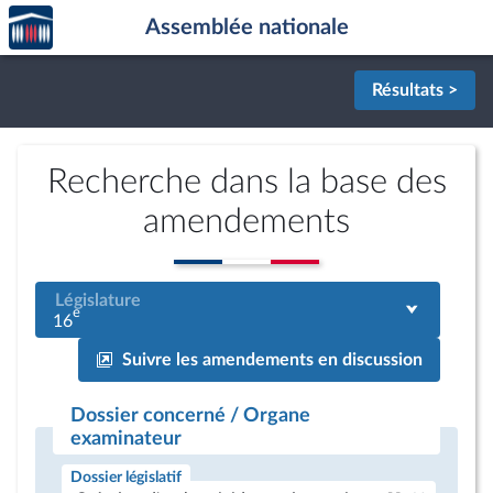
Accèder
Aller au contenu
Aller en bas de la page
Assemblée nationale
à la
page
d'accueil
Résultats >
Recherche dans la base des
amendements
Législature
e
16
Suivre les amendements en discussion
Dossier concerné / Organe
examinateur
Dossier législatif