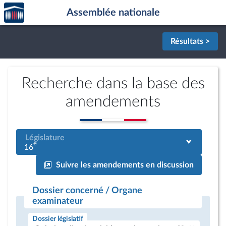
Accèder
Aller au contenu
Aller en bas de la page
Assemblée nationale
à la
page
d'accueil
Résultats >
Recherche dans la base des
amendements
Législature
e
16
Suivre les amendements en discussion
Dossier concerné / Organe
examinateur
Dossier législatif