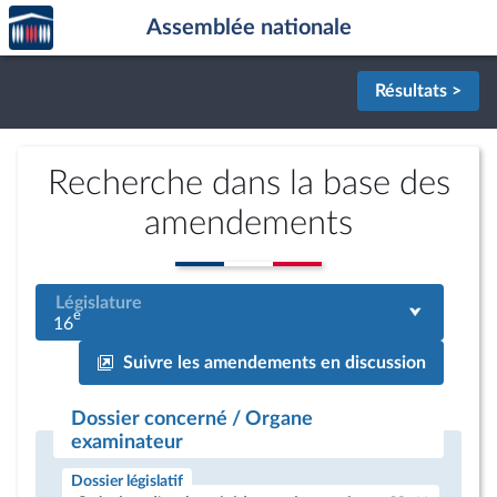
Accèder
Aller au contenu
Aller en bas de la page
Assemblée nationale
à la
page
d'accueil
Résultats >
Recherche dans la base des
amendements
Législature
e
16
Suivre les amendements en discussion
Dossier concerné / Organe
examinateur
Dossier législatif