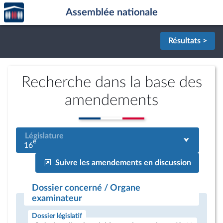
Accèder
Aller au contenu
Aller en bas de la page
Assemblée nationale
à la
page
d'accueil
Résultats >
Recherche dans la base des
amendements
Législature
e
16
Suivre les amendements en discussion
Dossier concerné / Organe
examinateur
Dossier législatif