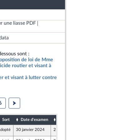
r une liasse PDF
data
essous sont :
roposition de loi de Mme
cide routier et visant à
r et visant à lutter contre
6
Sort
Date d'examen
Date de dépôt
dopté
30 janvier 2024
25 janvier 2024