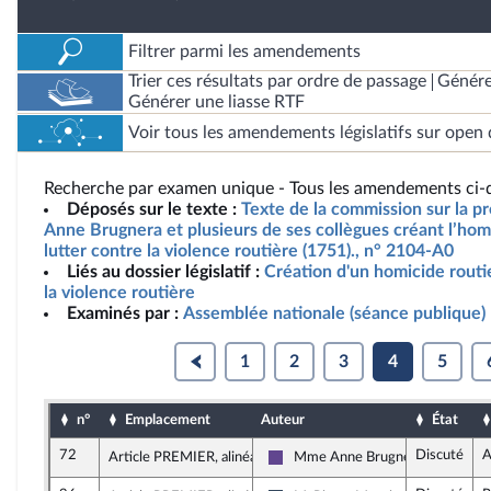
Filtrer parmi les amendements
Trier ces résultats par ordre de passage
Génére
Générer une liasse RTF
Voir tous les amendements législatifs sur open 
Recherche par examen unique - Tous les amendements ci-d
Déposés sur le texte :
Texte de la commission sur la p
Anne Brugnera et plusieurs de ses collègues créant l’homi
lutter contre la violence routière (1751)., n° 2104-A0
Liés au dossier législatif :
Création d'un homicide routie
la violence routière
Examinés par :
Assemblée nationale (séance publique)
1
2
3
4
5
n°
Emplacement
Auteur
État
72
Discuté
A
Article PREMIER, alinéa 64
Mme Anne Brugnera
Renaissance