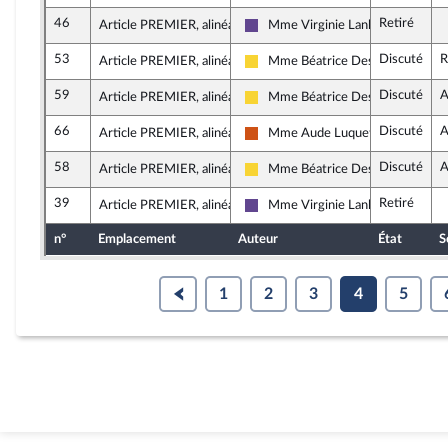
46
Retiré
Article PREMIER, alinéa 41
Mme Virginie Lanlo
Renaissance
53
Discuté
R
Article PREMIER, alinéa 40
Mme Béatrice Descamps
Libertés, Indépendants, Outre-mer
59
Discuté
A
Article PREMIER, alinéa 40
Mme Béatrice Descamps
Libertés, Indépendants, Outre-mer
66
Discuté
A
Article PREMIER, alinéa 39
Mme Aude Luquet
Démocrate (MoDem et Indépenda
58
Discuté
A
Article PREMIER, alinéa 38
Mme Béatrice Descamps
Libertés, Indépendants, Outre-mer
39
Retiré
Article PREMIER, alinéa 34
Mme Virginie Lanlo
Renaissance
n°
Emplacement
Auteur
État
S
1
2
3
4
5