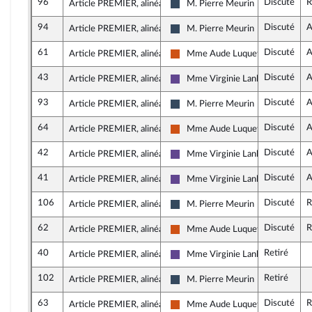
96
Discuté
R
Article PREMIER, alinéa 61
M. Pierre Meurin
Rassemblement National
94
Discuté
A
Article PREMIER, alinéa 60
M. Pierre Meurin
Rassemblement National
61
Discuté
A
Article PREMIER, alinéa 60
Mme Aude Luquet
Démocrate (MoDem et Indépenda
43
Discuté
A
Article PREMIER, alinéa 60
Mme Virginie Lanlo
Renaissance
93
Discuté
A
Article PREMIER, alinéa 59
M. Pierre Meurin
Rassemblement National
64
Discuté
A
Article PREMIER, alinéa 59
Mme Aude Luquet
Démocrate (MoDem et Indépenda
42
Discuté
A
Article PREMIER, alinéa 59
Mme Virginie Lanlo
Renaissance
41
Discuté
A
Article PREMIER, alinéa 58
Mme Virginie Lanlo
Renaissance
106
Discuté
R
Article PREMIER, alinéa 55
M. Pierre Meurin
Rassemblement National
62
Discuté
R
Article PREMIER, alinéa 54
Mme Aude Luquet
Démocrate (MoDem et Indépenda
40
Retiré
Article PREMIER, alinéa 51
Mme Virginie Lanlo
Renaissance
102
Retiré
Article PREMIER, alinéa 51
M. Pierre Meurin
Rassemblement National
63
Discuté
R
Article PREMIER, alinéa 48
Mme Aude Luquet
Démocrate (MoDem et Indépenda