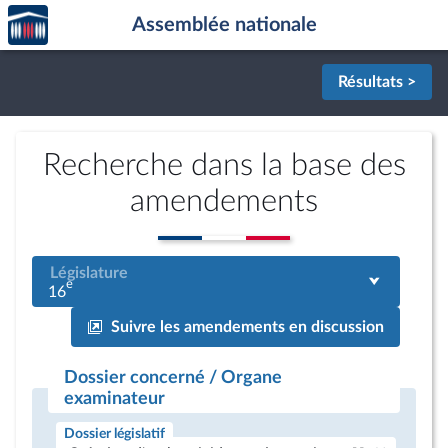
Accèder
Aller au contenu
Aller en bas de la page
Assemblée nationale
à la
page
d'accueil
Résultats >
Recherche dans la base des
amendements
Législature
e
16
Suivre les amendements en discussion
Dossier concerné / Organe
examinateur
Dossier législatif