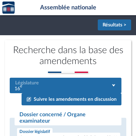
Accèder
Aller au contenu
Aller en bas de la page
Assemblée nationale
à la
page
d'accueil
Résultats >
Recherche dans la base des
amendements
Législature
e
16
Suivre les amendements en discussion
Dossier concerné / Organe
examinateur
Dossier législatif