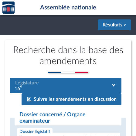
Accèder
Aller au contenu
Aller en bas de la page
Assemblée nationale
à la
page
d'accueil
Résultats >
Recherche dans la base des
amendements
Législature
e
16
Suivre les amendements en discussion
Dossier concerné / Organe
examinateur
Dossier législatif