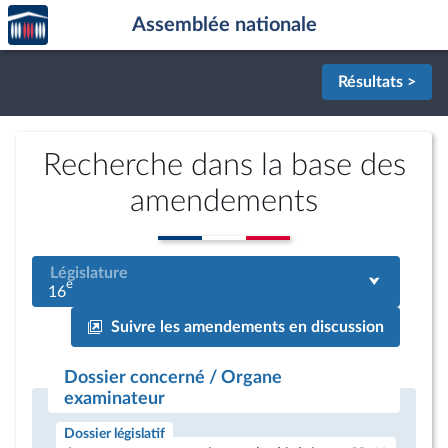
Accèder
Aller au contenu
Aller en bas de la page
Assemblée nationale
à la
page
d'accueil
Résultats >
Recherche dans la base des
amendements
Législature
e
16
Suivre les amendements en discussion
Dossier concerné / Organe
examinateur
Dossier législatif