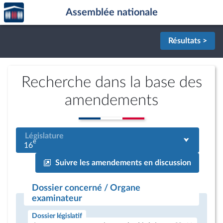
Accèder
Aller au contenu
Aller en bas de la page
Assemblée nationale
à la
page
d'accueil
Résultats >
Recherche dans la base des
amendements
Législature
e
16
Suivre les amendements en discussion
Dossier concerné / Organe
examinateur
Dossier législatif