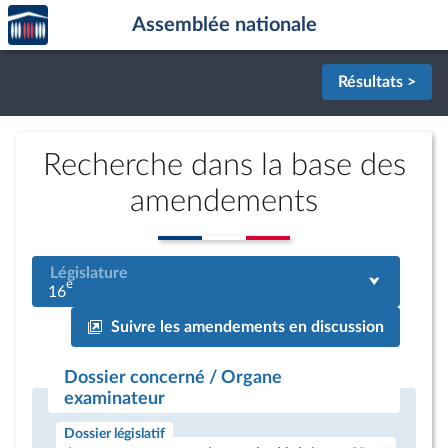
Accèder
Aller au contenu
Aller en bas de la page
Assemblée nationale
à la
page
d'accueil
Résultats >
Recherche dans la base des
amendements
Législature
e
16
Suivre les amendements en discussion
Dossier concerné / Organe
examinateur
Dossier législatif