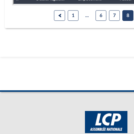
1
...
6
7
8