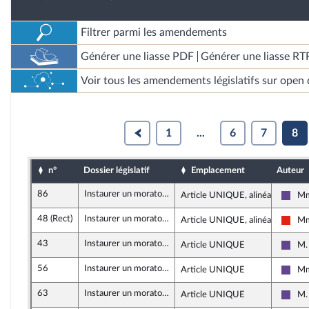
Filtrer parmi les amendements
Générer une liasse PDF
Générer une liasse RT
Voir tous les amendements législatifs sur open 
1
...
6
7
8
n°
Dossier législatif
Emplacement
Auteur
86
Instaurer un moratoire sur le déploiement des méga-bassines
Article UNIQUE, alinéa 2
Mm
Rena
48 (Rect)
Instaurer un moratoire sur le déploiement des méga-bassines
Article UNIQUE, alinéa 2
Mm
La F
43
Instaurer un moratoire sur le déploiement des méga-bassines
Article UNIQUE
M.
Rena
56
Instaurer un moratoire sur le déploiement des méga-bassines
Article UNIQUE
Mm
Rena
63
Instaurer un moratoire sur le déploiement des méga-bassines
Article UNIQUE
M.
Rena