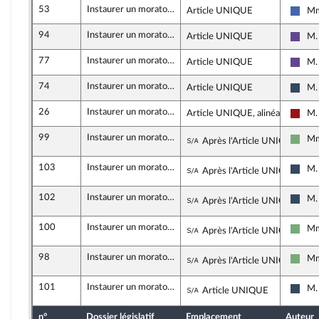
53
Instaurer un moratoire sur le déploiement des méga-bassines
Article UNIQUE
Mm
Les 
94
Instaurer un moratoire sur le déploiement des méga-bassines
Article UNIQUE
M. 
Rena
77
Instaurer un moratoire sur le déploiement des méga-bassines
Article UNIQUE
M.
Rena
74
Instaurer un moratoire sur le déploiement des méga-bassines
Article UNIQUE
M.
Rass
26
Instaurer un moratoire sur le déploiement des méga-bassines
Article UNIQUE, alinéa 2
M.
Gauc
99
Instaurer un moratoire sur le déploiement des méga-bassines
Sous-amendement de 
Mm
Après l'Article UNIQUE
Écol
103
Instaurer un moratoire sur le déploiement des méga-bassines
Sous-amendement de 
M.
Après l'Article UNIQUE
Rass
102
Instaurer un moratoire sur le déploiement des méga-bassines
Sous-amendement de 
M.
Après l'Article UNIQUE
Rass
100
Instaurer un moratoire sur le déploiement des méga-bassines
Sous-amendement de 
Mm
Après l'Article UNIQUE
Écol
98
Instaurer un moratoire sur le déploiement des méga-bassines
Sous-amendement de 
Mm
Après l'Article UNIQUE
Écol
101
Instaurer un moratoire sur le déploiement des méga-bassines
Sous-amendement de 
M.
Article UNIQUE
Rass
n°
Dossier législatif
Emplacement
Auteur