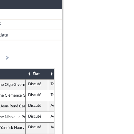
F
data
État
Sort
Date d'examen
Examiné par
Discuté
Tombé
30 novembre 2023
e Olga Givernet
issance
Discuté
Tombé
30 novembre 2023
e Clémence Guetté
rance insoumise - Nouvelle Union Populaire écologique et sociale
Discuté
Adopté
30 novembre 2023
 Jean-René Cazeneuve
issance
Discuté
Adopté
30 novembre 2023
e Nicole Le Peih
issance
Discuté
Adopté
30 novembre 2023
 Yannick Haury
issance