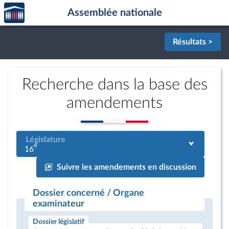
Accèder
Aller au contenu
Aller en bas de la page
Assemblée nationale
à la
page
d'accueil
Résultats >
Recherche dans la base des
amendements
Législature
e
16
Suivre les amendements en discussion
Dossier concerné / Organe
examinateur
Dossier législatif