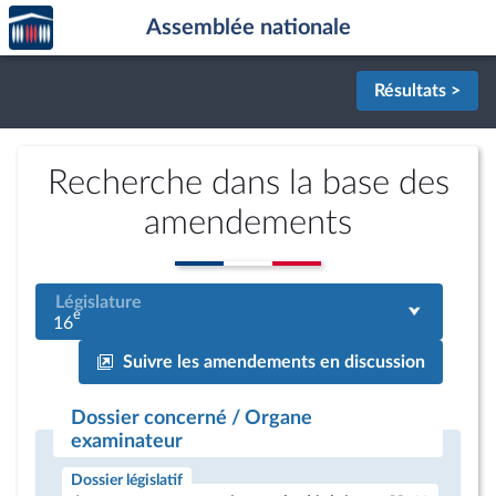
Accèder
Aller au contenu
Aller en bas de la page
Assemblée nationale
à la
page
d'accueil
Résultats >
Recherche dans la base des
amendements
Législature
e
16
Suivre les amendements en discussion
Dossier concerné / Organe
examinateur
Dossier législatif