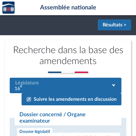
Accèder
Aller au contenu
Aller en bas de la page
Assemblée nationale
à la
page
d'accueil
Résultats >
Recherche dans la base des
amendements
Législature
e
16
Suivre les amendements en discussion
Dossier concerné / Organe
examinateur
Dossier législatif