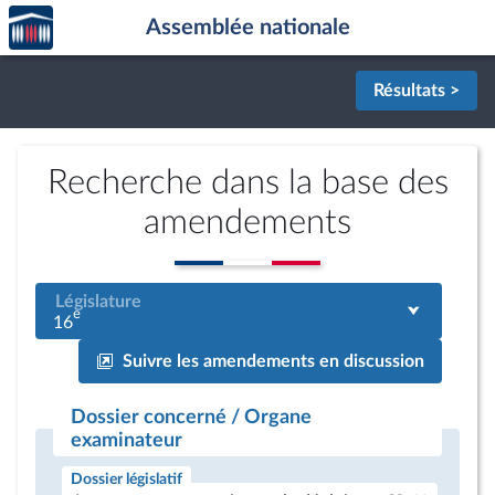
Accèder
Aller au contenu
Aller en bas de la page
Assemblée nationale
à la
page
d'accueil
Résultats >
Recherche dans la base des
amendements
Législature
e
16
Suivre les amendements en discussion
Dossier concerné / Organe
examinateur
Dossier législatif