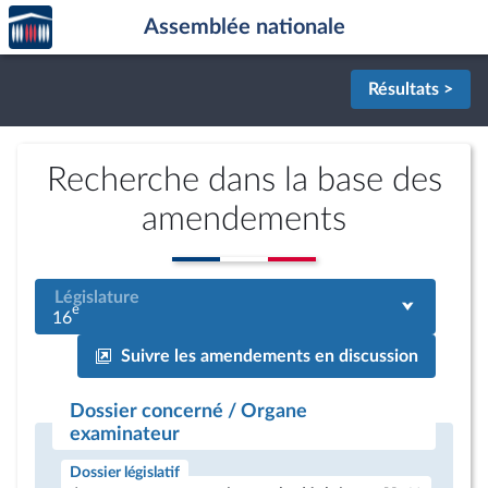
Accèder
Aller au contenu
Aller en bas de la page
Assemblée nationale
à la
page
d'accueil
Résultats >
Recherche dans la base des
amendements
Législature
e
16
Suivre les amendements en discussion
Dossier concerné / Organe
examinateur
Dossier législatif