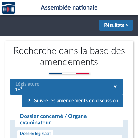
Accèder
Aller au contenu
Aller en bas de la page
Assemblée nationale
à la
page
d'accueil
Résultats >
Recherche dans la base des
amendements
Législature
e
16
Suivre les amendements en discussion
Dossier concerné / Organe
examinateur
Dossier législatif