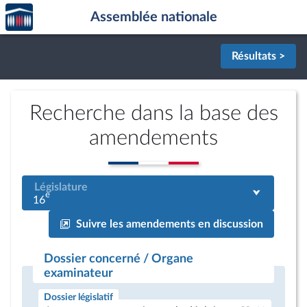
Accèder
Aller au contenu
Aller en bas de la page
Assemblée nationale
à la
page
d'accueil
Résultats >
Recherche dans la base des
amendements
Législature
e
16
Suivre les amendements en discussion
Dossier concerné / Organe
examinateur
Dossier législatif