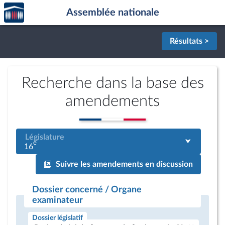
Accèder
Aller au contenu
Aller en bas de la page
Assemblée nationale
à la
page
d'accueil
Résultats >
Recherche dans la base des
amendements
Législature
e
16
Suivre les amendements en discussion
Dossier concerné / Organe
examinateur
Dossier législatif