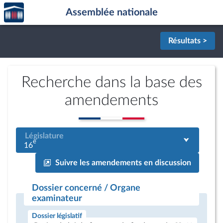
Accèder
Aller au contenu
Aller en bas de la page
Assemblée nationale
à la
page
d'accueil
Résultats >
Recherche dans la base des
amendements
Législature
e
16
Suivre les amendements en discussion
Dossier concerné / Organe
examinateur
Dossier législatif