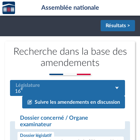
Accèder
Aller au contenu
Aller en bas de la page
Assemblée nationale
à la
page
d'accueil
Résultats >
Recherche dans la base des
amendements
Législature
e
16
Suivre les amendements en discussion
Dossier concerné / Organe
examinateur
Dossier législatif