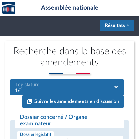
Accèder
Aller au contenu
Aller en bas de la page
Assemblée nationale
à la
page
d'accueil
Résultats >
Recherche dans la base des
amendements
Législature
e
16
Suivre les amendements en discussion
Dossier concerné / Organe
examinateur
Dossier législatif